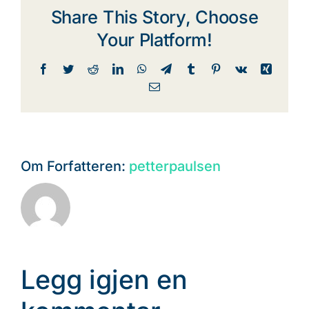
Share This Story, Choose
Your Platform!
Facebook
Twitter
Reddit
LinkedIn
WhatsApp
Telegram
Tumblr
Pinterest
Vk
Xing
E-
post
Om Forfatteren:
petterpaulsen
Legg igjen en