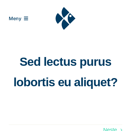
Skip
to
Meny
content
Hjem
Sed lectus purus
Om oss
lobortis eu aliquet?
Karriere
Kontakt oss
Neste